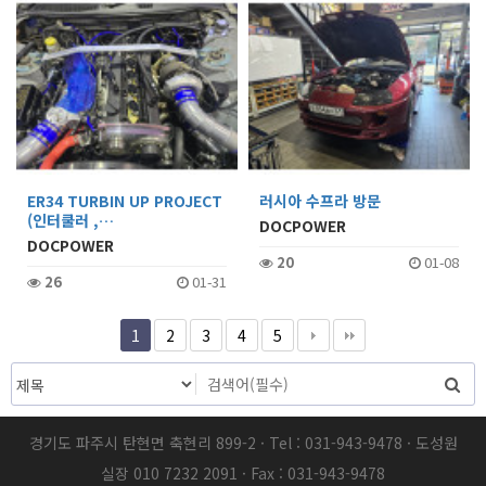
ER34 TURBIN UP PROJECT
러시아 수프라 방문
(인터쿨러 ,…
DOCPOWER
DOCPOWER
20
01-08
26
01-31
1
2
3
4
5
경기도 파주시 탄현면 축현리 899-2 · Tel : 031-943-9478 · 도성원
실장 010 7232 2091 · Fax : 031-943-9478