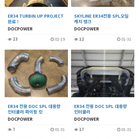
ER34 TURBIN UP PROJECT
SKYLINE ER34전용 SPL오일
완료 !
캐치 탱크
DOCPOWER
DOCPOWER
23
02-19
12
01-31
ER34 전용 DOC SPL 대용량
ER34 전용 DOC SPL 대용량
인터쿨러 파이핑 킷
인터쿨러
DOCPOWER
DOCPOWER
7
01-31
17
01-31