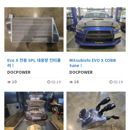
Evo X 전용 SPL 대용량 인터쿨
Mitsubishi EVO X COBB
러 !
tune !
DOCPOWER
DOCPOWER
10
02-19
16
02-19