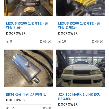
LEXUS IS200 2JZ GTE - 종
LEXUS IS200 2JZ GTE - 종
감속(3.9)…
감속 교체(3…
DOCPOWER
DOCPOWER
9
06-10
10
06-10
ER34 전용 파워 스티어링 킷
JZX 100 MARK 2 LINK ECU
PROJEC…
DOCPOWER
DOCPOWER
12
06-10