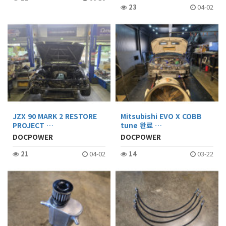
23
04-02
JZX 90 MARK 2 RESTORE
Mitsubishi EVO X COBB
PROJECT …
tune 완료 …
DOCPOWER
DOCPOWER
21
04-02
14
03-22