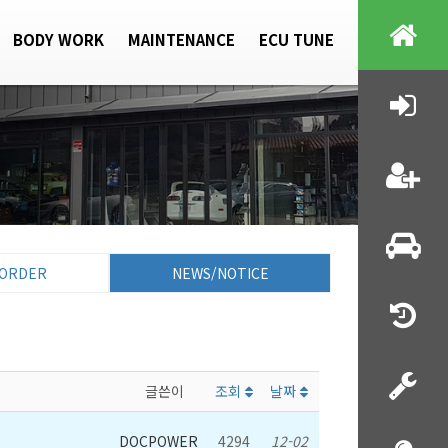
BODY WORK
MAINTENANCE
ECU TUNE
ORDER
NEWS/NOTICE
글쓴이
조회
날짜
DOCPOWER
4294
12-02