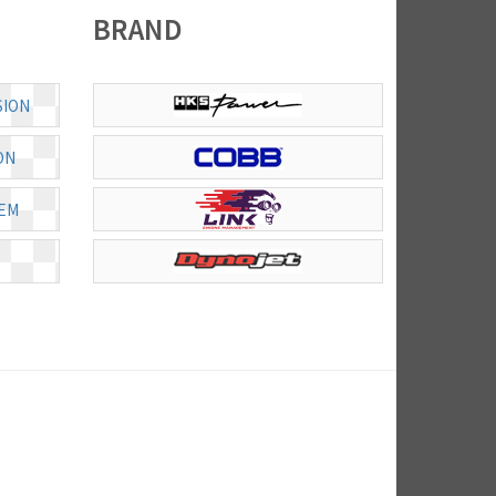
BRAND
SION
ON
EM