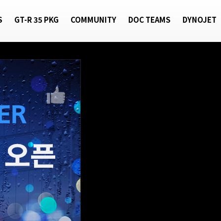
S
GT-R 35 PKG
COMMUNITY
DOC TEAMS
DYNOJET